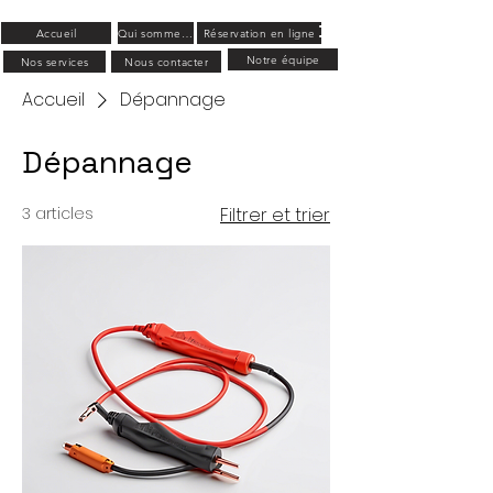
Accueil
Qui sommes-nous ?
Réservation en ligne
Notre équipe
Nos services
Nous contacter
Accueil
Dépannage
Dépannage
3 articles
Filtrer et trier