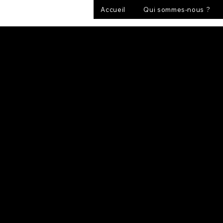
Accueil
Qui sommes-nous ?
< Back
Rida Fara
Dépanneuse